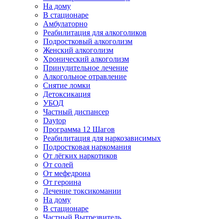
На дому
В стационаре
Амбулаторно
Реабилитация для алкоголиков
Подростковый алкоголизм
Женский алкоголизм
Хронический алкоголизм
Принудительное лечение
Алкогольное отравление
Снятие ломки
Детоксикация
УБОД
Частный диспансер
Daytop
Программа 12 Шагов
Реабилитация для наркозависимых
Подростковая наркомания
От лёгких наркотиков
От солей
От мефедрона
От героина
Лечение токсикомании
На дому
В стационаре
Частный Вытрезвитель