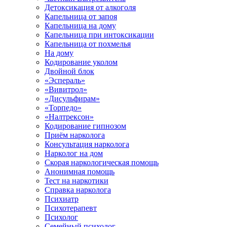
Детоксикация от алкоголя
Капельница от запоя
Капельница на дому
Капельница при интоксикации
Капельница от похмелья
На дому
Кодирование уколом
Двойной блок
«Эспераль»
«Вивитрол»
«Дисульфирам»
«Торпедо»
«Налтрексон»
Кодирование гипнозом
Приём нарколога
Консультация нарколога
Нарколог на дом
Скорая наркологическая помощь
Анонимная помощь
Тест на наркотики
Справка нарколога
Психиатр
Психотерапевт
Психолог
Семейный психолог