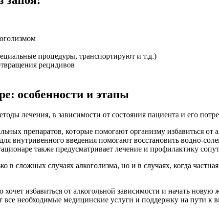
коголизмом
ециальные процедуры, транспортируют и т.д.)
отвращения рецидивов
ре: особенности и этапы
етоды лечения, в зависимости от состояния пациента и его потр
ьных препаратов, которые помогают организму избавиться от а
ля внутривенного введения помогают восстановить водно-солев
стационаре также предусматривает лечение и профилактику соп
лько в сложных случаях алкоголизма, но и в случаях, когда част
то хочет избавиться от алкогольной зависимости и начать новую
 все необходимые медицинские услуги и поддержку на пути к 