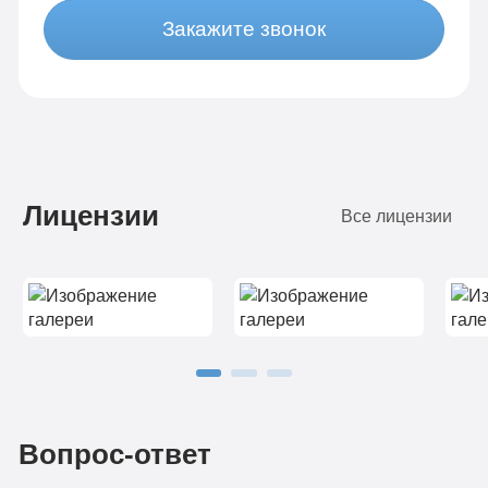
р
Закажите звонок
р
о
д
н
в
п
т
Лицензии
р
Все лицензии
с
с
п
Вопрос-ответ