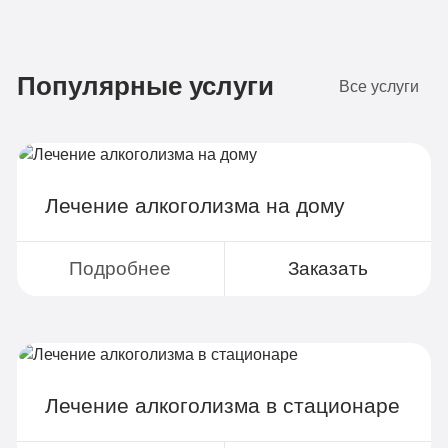
Бюджетно
1 490 руб
Популярные услуги
4-х местная комната
2
Все услуги
Диагностика
Групповая терапия
Детоксикация
Лечение алкоголизма на дому
Круглосуточное наблюдение
Поддержка родственников
Подробнее
Заказать
4-х разовое питание
Больничный лист
Лечение алкоголизма в стационаре
Записаться