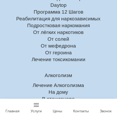
Daytop
Программа 12 Шагов
Реабилитация для наркозависимых
Подростковая наркомания
От лёгких наркотиков
От солей
От мефедрона
От героина
Лечение токсикомании
Алкоголизм
Лечение Алкоголизма
На дому
В стационаре
Амбулаторно
Главная
Услуги
Цены
Контакты
Звонок
Реабилитация для алкоголиков