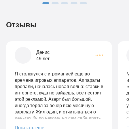
Отзывы
Денис
49 лет
Я столкнулся с игроманией еще во
М
времена игровых аппаратов. Аппараты
и
пропали, началась новая волна: ставки в
Б
интернете, куда не зайдешь, все пестрит
д
этой рекламой. Азарт был большой,
о
иногда терял за вечер всю месячную
у
зарплату. Жил один, и отчитываться о
с
деньгах было некому, но сам себе врать
с
уже не мог. Понял, что мне необходима
г
Показать еще