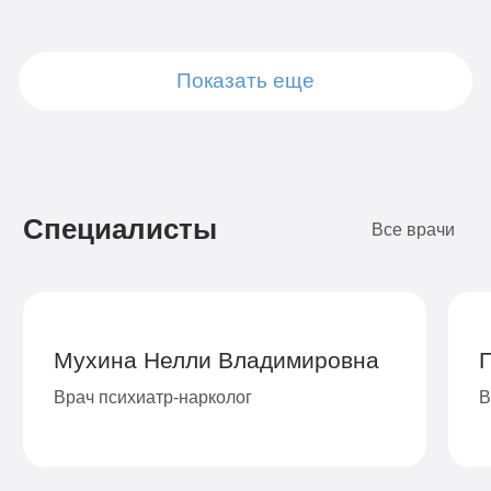
Показать еще
Подробнее
Подробнее
Подробнее
Подробнее
Подробнее
Подробнее
Подробнее
Подробнее
Заказать
Заказать
Заказать
Заказать
Заказать
Заказать
Заказать
Заказать
Специалисты
Все врачи
Мухина Нелли Владимировна
Врач психиатр-нарколог
В