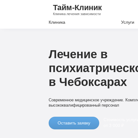
Тайм-Клиник
Клиника лечения зависимости
Клиника
Услуги
Лечение А
Лечение Н
Лечение в
Вывод из з
психиатрическ
Кодировани
в Чебоксарах
Наркологи
Психиатри
Современное медицинское учреждение. Компле
высококвалифицированный персонал
Стоимость услуг
Оставить заявку
от 3 000 ₽