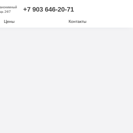
 анонимный
+7 903 646-20-71
щь 24/7
Цены
Контакты
лизм
ий алкоголизм
нудительное лечение
е отравление
ковая наркомания
отиков
комании