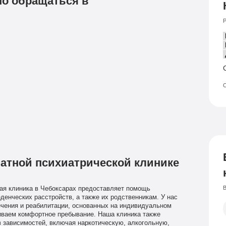
но обращаться в
Р
О
атной психиатрической клинике
В
кая клиника в Чебоксарах предоставляет помощь
денческих расстройств, а также их родственникам. У нас
ечения и реабилитации, основанных на индивидуальном
иваем комфортное пребывание. Наша клиника также
 зависимостей, включая наркотическую, алкогольную,