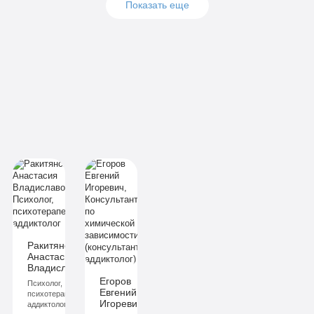
Показать еще
Подробнее
Подробнее
Подробнее
Заказать
Заказать
Заказать
Подробнее
Подробнее
Подробнее
Заказать
Заказать
Заказать
Ракитянская
Анастасия
ич
Владиславовна
Егоров
Психолог,
Евгений
й
психотерапевт,
Игоревич
аддиктолог