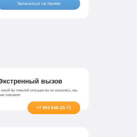
Записаться на приём
Лечение-интернет зависимости
висимости
Экстренный вызов
 какой бы тяжелой ситуации вы не оказались, мы
вам поможем!
+7 903 646-20-71