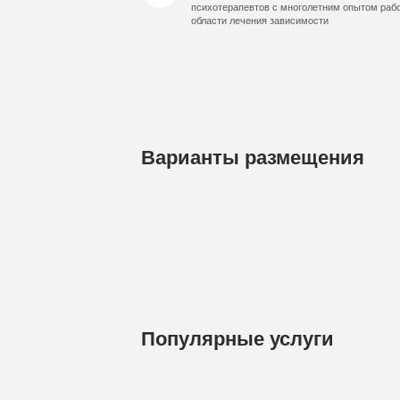
психотерапевтов с многолетним опытом раб
области лечения зависимости
Варианты размещения
1
Бюджетно
490
руб
4-х местная комната
Популярные услуги
Диагностика
Групповая
7
терапия
Стандарт
490