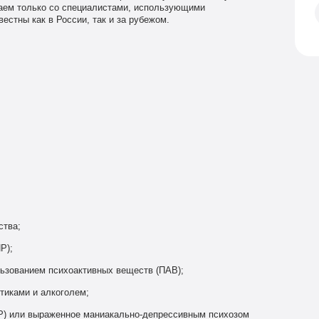
аем только со специалистами, использующими
естны как в России, так и за рубежом.
ства;
Р);
льзованием психоактивных веществ (ПАВ);
тиками и алкоголем;
Р) или выраженное маниакально-депрессивным психозом