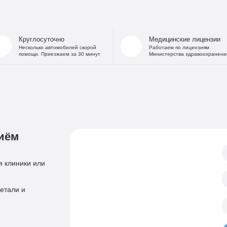
На дому
Капельница от
В стационаре
Капельница 
Частный Вытрезвитель
Капе
Круглосуточно
Медицинские лицензии
Детоксикация от алкоголя
Капельница
Несколько автомобилей скорой
Работаем по лицензиям
помощи. Приезжаем за 30 минут
Министерства здравоохранени
На дому
«Дисульфирам»
Кодирование уколом
«Торпедо»
Двойной блок
«Налтрексон»
«Эспераль»
Кодировани
«Вивитрол»
Приём нарколога
иём
Анонимная пом
Консультация нарколога
Тест на наркотики
Нарколог на дом
 клиники или
Справка нарколог
Скорая наркологическая помощь
Психиатр
етали и
Лечение психоза
Психотерапевт
Лечение панич
Психолог
Лечение игроман