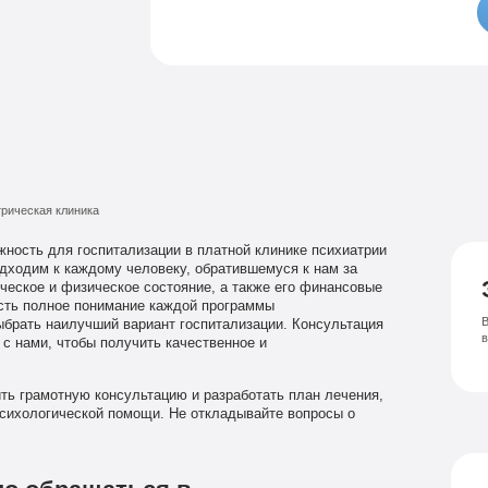
Семейный психолог
Психиатрическая клиника
Лечение соза
Лечение депрессии
рическая клиника
ость для госпитализации в платной клинике психиатрии
дходим к каждому человеку, обратившемуся к нам за
еское и физическое состояние, а также его финансовые
есть полное понимание каждой программы
В
брать наилучший вариант госпитализации. Консультация
с нами, чтобы получить качественное и
ть грамотную консультацию и разработать план лечения,
сихологической помощи. Не откладывайте вопросы о