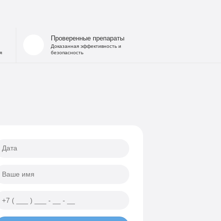
 запоя
на дому
льница при интоксикации
Проверенные препараты
 от похмелья
Доказанная эффективность и
я
безопасность
е гипнозом
ощь
а
еских атак
ии